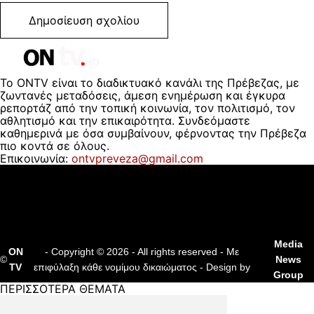
Το ONTV είναι το διαδικτυακό κανάλι της Πρέβεζας, με
ζωντανές μεταδόσεις, άμεση ενημέρωση και έγκυρα
ρεπορτάζ από την τοπική κοινωνία, τον πολιτισμό, τον
αθλητισμό και την επικαιρότητα. Συνδεόμαστε
καθημερινά με όσα συμβαίνουν, φέρνοντας την Πρέβεζα
πιο κοντά σε όλους.
Επικοινωνία:
ontvpreveza@gmail.com
ΠΟΙΟΙ ΕΙΜΑΣΤΕ
ΟΡΟΙ ΧΡΗΣΗΣ
ΔΙΑΦΗΜΙΣΗ
ΕΠΙΚΟΙΝΩΝΙΑ
Media
ON
- Copyright © 2026 - All rights reserved - Με
©
News
TV
επιφύλαξη κάθε νομίμου δικαιώματος - Design by
Group
ΠΕΡΙΣΣΟΤΕΡΑ ΘΕΜΑΤΑ