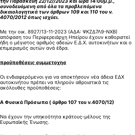
την Παρασκευή 22/12//2023 και ώρα 14:00μ.μ.,
συνοδευόμενη από όλα τα προβλεπόμενα
δικαιολογητικά των άρθρων 109 και 110 του ν.
4070/2012 όπως ισχύει.
Με την οικ. 8927/13-11-2023 (ΑΔΑ: ΨΚΖΔ7Λ9-ΝΧΒ)
απόφαση του Περιφερειάρχη Ηπείρου έχουν καθοριστεί
ήδη ο μέγιστος αριθμός αδειών Ε.Δ.Χ. αυτοκινήτων και ο
επιμερισμός αυτών ανά έδρα.
προϋποθέσεις συμμετοχησ
Οι ενδιαφερόμενοι για να αποκτήσουν νέα άδεια ΕΔΧ
αυτοκινήτου πρέπει να πληρούν αθροιστικά τις
ακόλουθες προϋποθέσεις:
Α Φυσικά Πρόσωπα ( άρθρο 107 του ν.4070/12)
Να έχουν την υπηκοότητα κράτους-μέλους της
Ευρωπαϊκής Ένωσης.