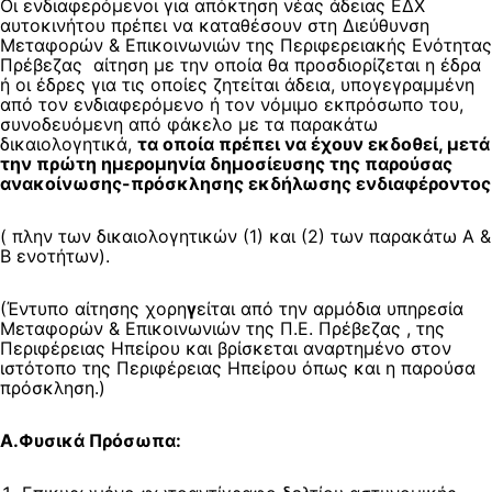
Οι ενδιαφερόμενοι για απόκτηση νέας άδειας ΕΔΧ
αυτοκινήτου πρέπει να καταθέσουν στη Διεύθυνση
Μεταφορών & Επικοινωνιών της Περιφερειακής Ενότητας
Πρέβεζας αίτηση με την οποία θα προσδιορίζεται η έδρα
ή οι έδρες για τις οποίες ζητείται άδεια, υπογεγραμμένη
από τον ενδιαφερόμενο ή τον νόμιμο εκπρόσωπο του,
συνοδευόμενη από φάκελο με τα παρακάτω
δικαιολογητικά,
τα οποία πρέπει να έχουν εκδοθεί, μετά
την πρώτη ημερομηνία δημοσίευσης της παρούσας
ανακοίνωσης-πρόσκλησης εκδήλωσης ενδιαφέροντος
( πλην των δικαιολογητικών (1) και (2) των παρακάτω Α &
Β ενοτήτων).
(Έντυπο αίτησης χορη
γ
είται από την αρμόδια υπηρεσία
Μεταφορών & Επικοινωνιών της Π.Ε. Πρέβεζας , της
Περιφέρειας Ηπείρου και βρίσκεται αναρτημένο στον
ιστότοπο της Περιφέρειας Ηπείρου όπως και η παρούσα
πρόσκληση.)
Α.Φυσικά Πρόσωπα: