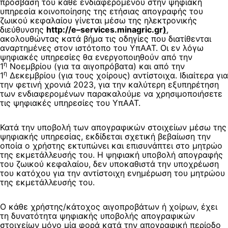
πρόσβαση του κάθε ενδιαφερομένου στην ψηφιακή
υπηρεσία κοινοποίησης της ετήσιας απογραφής του
ζωικού κεφαλαίου γίνεται μέσω της ηλεκτρονικής
διεύθυνσης
http
://
e
–
services
.
minagric
.
gr
)
,
ακολουθώντας κατά βήμα τις οδηγίες που διατίθενται
αναρτημένες στον ιστότοπο του ΥπΑΑΤ. Οι εν λόγω
ψηφιακές υπηρεσίες θα ενεργοποιηθούν από την
η
1
Νοεμβρίου (για τα αιγοπρόβατα) και από την
η
1
Δεκεμβρίου (για τους χοίρους) αντίστοιχα. Ιδιαίτερα για
την φετινή χρονιά 2023, για την καλύτερη εξυπηρέτηση
των ενδιαφερομένων παρακαλούμε να χρησιμοποιήσετε
τις ψηφιακές υπηρεσίες του ΥπΑΑΤ.
Κατά την υποβολή των απογραφικών στοιχείων μέσω της
ψηφιακής υπηρεσίας, εκδίδεται σχετική βεβαίωση την
οποία ο χρήστης εκτυπώνει και επισυνάπτει στο μητρώο
της εκμετάλλευσής του. Η ψηφιακή υποβολή απογραφής
του ζωικού κεφαλαίου, δεν υποκαθιστά την υποχρέωση
του κατόχου για την αντίστοιχη ενημέρωση του μητρώου
της εκμετάλλευσής του.
Ο κάθε χρήστης/κάτοχος αιγοπροβάτων ή χοίρων, έχει
τη δυνατότητα ψηφιακής υποβολής απογραφικών
στοιχείων μόνο μία φορά κατά την απογραφική περίοδο