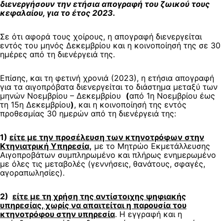
διενεργήσουν την ετήσια απογραφή του ζωικού τους
κεφαλαίου, για το έτος 2023.
Σε ότι αφορά τους χοίρους, η απογραφή διενεργείται
εντός του μηνός Δεκεμβρίου και η κοινοποίησή της σε 30
ημέρες από τη διενέργειά της.
Επίσης, και τη φετινή χρονιά (2023), η ετήσια απογραφή
για τα αιγοπρόβατα διενεργείται το διάστημα μεταξύ των
μηνών Νοεμβρίου – Δεκεμβρίου
(
από 1η Νοεμβρίου έως
τη 15η Δεκεμβρίου
)
, και η κοινοποίησή της εντός
προθεσμίας 30 ημερών από τη διενέργειά της:
1)
είτε με την προσέλευση των κτηνοτρόφων στην
Κτηνιατρική Υπηρεσία,
με το Μητρώο Εκμετάλλευσης
Αιγοπροβάτων συμπληρωμένο και πλήρως ενημερωμένο
με όλες τις μεταβολές (γεννήσεις, θανάτους, σφαγές,
αγοραπωλησίες).
2)
είτε με τη χρήση της αντίστοιχης ψηφιακής
υπηρεσίας, χωρίς να απαιτείται η παρουσία του
κτηνοτρόφου στην υπηρεσία
. Η εγγραφή και η