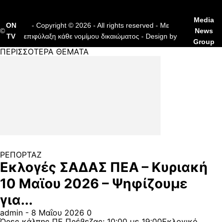
Media
ON
- Copyright © 2026 - All rights reserved - Με
©
News
TV
επιφύλαξη κάθε νομίμου δικαιώματος - Design by
Group
ΠΕΡΙΣΣΟΤΕΡΑ ΘΕΜΑΤΑ
ΡΕΠΟΡΤΑΖ
Εκλογές ΣΑΔΑΣ ΠΕΑ – Κυριακή
10 Μαϊου 2026 – Ψηφίζουμε
για...
admin
-
8 Μαΐου 2026
0
Ώρες κάλπης ΠΕ Πρέβεζας: 10:00 με 19:00Εκλογικό