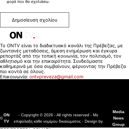
φορά που θα σχολιάσω.
Το ONTV είναι το διαδικτυακό κανάλι της Πρέβεζας, με
ζωντανές μεταδόσεις, άμεση ενημέρωση και έγκυρα
ρεπορτάζ από την τοπική κοινωνία, τον πολιτισμό, τον
αθλητισμό και την επικαιρότητα. Συνδεόμαστε
καθημερινά με όσα συμβαίνουν, φέρνοντας την Πρέβεζα
πιο κοντά σε όλους.
Επικοινωνία:
ontvpreveza@gmail.com
ΠΟΙΟΙ ΕΙΜΑΣΤΕ
ΟΡΟΙ ΧΡΗΣΗΣ
ΔΙΑΦΗΜΙΣΗ
ΕΠΙΚΟΙΝΩΝΙΑ
Media
ON
- Copyright © 2026 - All rights reserved - Με
©
News
TV
επιφύλαξη κάθε νομίμου δικαιώματος - Design by
Group