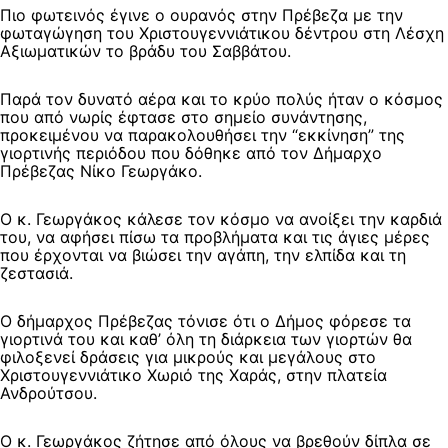
Πιο φωτεινός έγινε ο ουρανός στην Πρέβεζα με την
φωταγώγηση του Χριστουγεννιάτικου δέντρου στη Λέσχη
Αξιωματικών το βράδυ του Σαββάτου.
Παρά τον δυνατό αέρα και το κρύο πολύς ήταν ο κόσμος
που από νωρίς έφτασε στο σημείο συνάντησης,
προκειμένου να παρακολουθήσει την “εκκίνηση” της
γιορτινής περιόδου που δόθηκε από τον Δήμαρχο
Πρέβεζας Νίκο Γεωργάκο.
Ο κ. Γεωργάκος κάλεσε τον κόσμο να ανοίξει την καρδιά
του, να αφήσει πίσω τα προβλήματα και τις άγιες μέρες
που έρχονται να βιώσει την αγάπη, την ελπίδα και τη
ζεστασιά.
Ο δήμαρχος Πρέβεζας τόνισε ότι ο Δήμος φόρεσε τα
γιορτινά του και καθ’ όλη τη διάρκεια των γιορτών θα
φιλοξενεί δράσεις για μικρούς και μεγάλους στο
Χριστουγεννιάτικο Χωριό της Χαράς, στην πλατεία
Ανδρούτσου.
Ο κ. Γεωργάκος ζήτησε από όλους να βρεθούν δίπλα σε