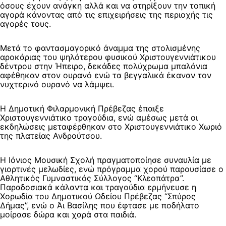
όσους έχουν ανάγκη αλλά και να στηρίξουν την τοπική
αγορά κάνοντας από τις επιχειρήσεις της περιοχής τις
αγορές τους.
Μετά το φαντασμαγορικό άναμμα της στολισμένης
αροκάριας του ψηλότερου φυσικού Χριστουγεννιάτικου
δέντρου στην Ήπειρο, δεκάδες πολύχρωμα μπαλόνια
αφέθηκαν στον ουρανό ενώ τα βεγγαλικά έκαναν τον
νυχτερινό ουρανό να λάμψει.
Η Δημοτική Φιλαρμονική Πρέβεζας έπαιξε
Χριστουγεννιάτικο τραγούδια, ενώ αμέσως μετά οι
εκδηλώσεις μεταφέρθηκαν στο Χριστουγεννιάτικο Χωριό
της πλατείας Ανδρούτσου.
Η Ιόνιος Μουσική Σχολή πραγματοποίησε συναυλία με
γιορτινές μελωδίες, ενώ πρόγραμμα χορού παρουσίασε ο
Αθλητικός Γυμναστικός Σύλλογος “Κλεοπάτρα”.
Παραδοσιακά κάλαντα και τραγούδια ερμήνευσε η
Χορωδία του Δημοτικού Ωδείου Πρέβεζας “Σπύρος
Δήμας”, ενώ ο Άι Βασίλης που έφτασε με ποδήλατο
μοίρασε δώρα και χαρά στα παιδιά.