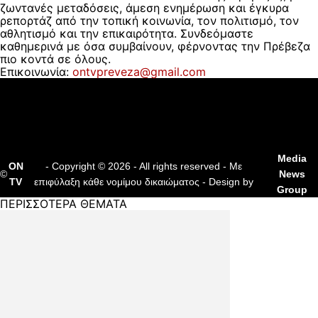
ζωντανές μεταδόσεις, άμεση ενημέρωση και έγκυρα
ρεπορτάζ από την τοπική κοινωνία, τον πολιτισμό, τον
αθλητισμό και την επικαιρότητα. Συνδεόμαστε
καθημερινά με όσα συμβαίνουν, φέρνοντας την Πρέβεζα
πιο κοντά σε όλους.
Επικοινωνία:
ontvpreveza@gmail.com
ΠΟΙΟΙ ΕΙΜΑΣΤΕ
ΟΡΟΙ ΧΡΗΣΗΣ
ΔΙΑΦΗΜΙΣΗ
ΕΠΙΚΟΙΝΩΝΙΑ
Media
ON
- Copyright © 2026 - All rights reserved - Με
©
News
TV
επιφύλαξη κάθε νομίμου δικαιώματος - Design by
Group
ΠΕΡΙΣΣΟΤΕΡΑ ΘΕΜΑΤΑ