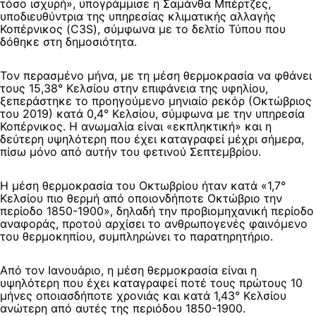
τόσο ισχυρή», υπογράμμισε η Σαμάνθα Μπέρτζες,
υποδιευθύντρια της υπηρεσίας κλιματικής αλλαγής
Κοπέρνικος (C3S), σύμφωνα με το δελτίο Τύπου που
δόθηκε στη δημοσιότητα.
Τον περασμένο μήνα, με τη μέση θερμοκρασία να φθάνει
τους 15,38° Κελσίου στην επιφάνεια της υφηλίου,
ξεπεράστηκε το προηγούμενο μηνιαίο ρεκόρ (Οκτώβριος
του 2019) κατά 0,4° Κελσίου, σύμφωνα με την υπηρεσία
Κοπέρνικος. Η ανωμαλία είναι «εκπληκτική» και η
δεύτερη υψηλότερη που έχει καταγραφεί μέχρι σήμερα,
πίσω μόνο από αυτήν του φετινού Σεπτεμβρίου.
Η μέση θερμοκρασία του Οκτωβρίου ήταν κατά «1,7°
Κελσίου πιο θερμή από οποιονδήποτε Οκτώβριο την
περίοδο 1850-1900», δηλαδή την προβιομηχανική περίοδο
αναφοράς, προτού αρχίσει το ανθρωπογενές φαινόμενο
του θερμοκηπίου, συμπληρώνει το παρατηρητήριο.
Από τον Ιανουάριο, η μέση θερμοκρασία είναι η
υψηλότερη που έχει καταγραφεί ποτέ τους πρώτους 10
μήνες οποιασδήποτε χρονιάς και κατά 1,43° Κελσίου
ανώτερη από αυτές της περιόδου 1850-1900.