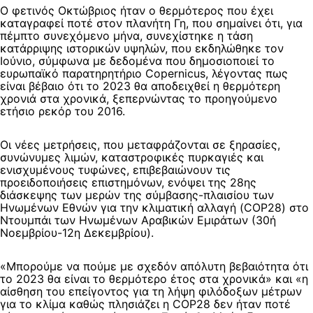
Ο φετινός Οκτώβριος ήταν ο θερμότερος που έχει
καταγραφεί ποτέ στον πλανήτη Γη, που σημαίνει ότι, για
πέμπτο συνεχόμενο μήνα, συνεχίστηκε η τάση
κατάρριψης ιστορικών υψηλών, που εκδηλώθηκε τον
Ιούνιο, σύμφωνα με δεδομένα που δημοσιοποιεί το
ευρωπαϊκό παρατηρητήριο Copernicus, λέγοντας πως
είναι βέβαιο ότι το 2023 θα αποδειχθεί η θερμότερη
χρονιά στα χρονικά, ξεπερνώντας το προηγούμενο
ετήσιο ρεκόρ του 2016.
Οι νέες μετρήσεις, που μεταφράζονται σε ξηρασίες,
συνώνυμες λιμών, καταστροφικές πυρκαγιές και
ενισχυμένους τυφώνες, επιβεβαιώνουν τις
προειδοποιήσεις επιστημόνων, ενόψει της 28ης
διάσκεψης των μερών της σύμβασης-πλαισίου των
Ηνωμένων Εθνών για την κλιματική αλλαγή (COP28) στο
Ντουμπάι των Ηνωμένων Αραβικών Εμιράτων (30ή
Νοεμβρίου-12η Δεκεμβρίου).
«Μπορούμε να πούμε με σχεδόν απόλυτη βεβαιότητα ότι
το 2023 θα είναι το θερμότερο έτος στα χρονικά» και «η
αίσθηση του επείγοντος για τη λήψη φιλόδοξων μέτρων
για το κλίμα καθώς πλησιάζει η COP28 δεν ήταν ποτέ