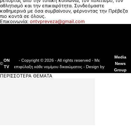
ρεπορτάζ από την τοπική κοινωνία, τον πολιτισμό, τον
αθλητισμό και την επικαιρότητα. Συνδεόμαστε
καθημερινά με όσα συμβαίνουν, φέρνοντας την Πρέβεζα
πιο κοντά σε όλους.
Επικοινωνία:
ontvpreveza@gmail.com
ΠΟΙΟΙ ΕΙΜΑΣΤΕ
ΟΡΟΙ ΧΡΗΣΗΣ
ΔΙΑΦΗΜΙΣΗ
ΕΠΙΚΟΙΝΩΝΙΑ
Media
ON
- Copyright © 2026 - All rights reserved - Με
©
News
TV
επιφύλαξη κάθε νομίμου δικαιώματος - Design by
Group
ΠΕΡΙΣΣΟΤΕΡΑ ΘΕΜΑΤΑ