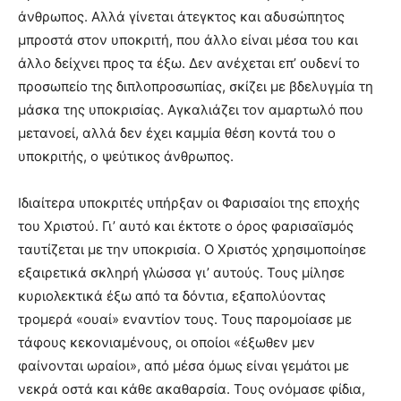
άνθρωπος. Αλλά γίνεται άτεγκτος και αδυσώπητος
μπροστά στον υποκριτή, που άλλο είναι μέσα του και
άλλο δείχνει προς τα έξω. Δεν ανέχεται επ’ ουδενί το
προσωπείο της διπλοπροσωπίας, σκίζει με βδελυγμία τη
μάσκα της υποκρισίας. Αγκαλιάζει τον αμαρτωλό που
μετανοεί, αλλά δεν έχει καμμία θέση κοντά του ο
υποκριτής, ο ψεύτικος άνθρωπος.
Ιδιαίτερα υποκριτές υπήρξαν οι Φαρισαίοι της εποχής
του Χριστού. Γι’ αυτό και έκτοτε ο όρος φαρισαϊσμός
ταυτίζεται με την υποκρισία. Ο Χριστός χρησιμοποίησε
εξαιρετικά σκληρή γλώσσα γι’ αυτούς. Τους μίλησε
κυριολεκτικά έξω από τα δόντια, εξαπολύοντας
τρομερά «ουαί» εναντίον τους. Τους παρομοίασε με
τάφους κεκονιαμένους, οι οποίοι «έξωθεν μεν
φαίνονται ωραίοι», από μέσα όμως είναι γεμάτοι με
νεκρά οστά και κάθε ακαθαρσία. Τους ονόμασε φίδια,