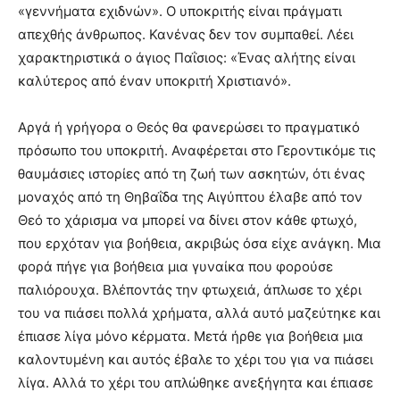
«γεννήματα εχιδνών». Ο υποκριτής είναι πράγματι
απεχθής άνθρωπος. Κανένας δεν τον συμπαθεί. Λέει
χαρακτηριστικά ο άγιος Παΐσιος: «Ένας αλήτης είναι
καλύτερος από έναν υποκριτή Χριστιανό».
Αργά ή γρήγορα ο Θεός θα φανερώσει το πραγματικό
πρόσωπο του υποκριτή. Αναφέρεται στο Γεροντικόμε τις
θαυμάσιες ιστορίες από τη ζωή των ασκητών, ότι ένας
μοναχός από τη Θηβαΐδα της Αιγύπτου έλαβε από τον
Θεό το χάρισμα να μπορεί να δίνει στον κάθε φτωχό,
που ερχόταν για βοήθεια, ακριβώς όσα είχε ανάγκη. Μια
φορά πήγε για βοήθεια μια γυναίκα που φορούσε
παλιόρουχα. Βλέποντάς την φτωχειά, άπλωσε το χέρι
του να πιάσει πολλά χρήματα, αλλά αυτό μαζεύτηκε και
έπιασε λίγα μόνο κέρματα. Μετά ήρθε για βοήθεια μια
καλοντυμένη και αυτός έβαλε το χέρι του για να πιάσει
λίγα. Αλλά το χέρι του απλώθηκε ανεξήγητα και έπιασε