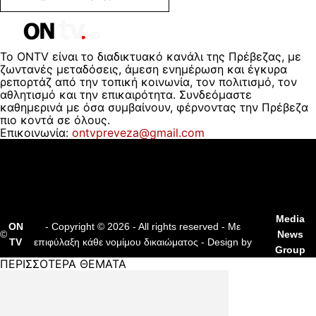
Το ONTV είναι το διαδικτυακό κανάλι της Πρέβεζας, με
ζωντανές μεταδόσεις, άμεση ενημέρωση και έγκυρα
ρεπορτάζ από την τοπική κοινωνία, τον πολιτισμό, τον
αθλητισμό και την επικαιρότητα. Συνδεόμαστε
καθημερινά με όσα συμβαίνουν, φέρνοντας την Πρέβεζα
πιο κοντά σε όλους.
Επικοινωνία:
ontvpreveza@gmail.com
ΠΟΙΟΙ ΕΙΜΑΣΤΕ
ΟΡΟΙ ΧΡΗΣΗΣ
ΔΙΑΦΗΜΙΣΗ
ΕΠΙΚΟΙΝΩΝΙΑ
Media
ON
- Copyright © 2026 - All rights reserved - Με
©
News
TV
επιφύλαξη κάθε νομίμου δικαιώματος - Design by
Group
ΠΕΡΙΣΣΟΤΕΡΑ ΘΕΜΑΤΑ