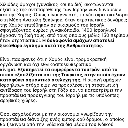
Χιλιάδες άμαχοι (γυναίκες και παιδιά) σκοτώνονται
εξαιτίας της αντιπαράθεσης των Ισραηλινών δυνάμεων
και της Χαμάς. Όπως είναι γνωστό, το νέο αιματοκύλισμα
στη Μέση Ανατολή ξεκίνησε, όταν στρατιωτικές δυνάμεις
της Χαμάς επιτέθηκαν σε οικισμούς του Ισραήλ,
σφαγιάζοντας κυρίως γυναικόπαιδα. 1400 Ισραηλινοί
έχασαν τη ζωή τους, από τους οποίους μόλις 150 περίπου
ήταν στρατιωτικοί.
Η δολοφονία αμάχων αποτελεί
ξεκάθαρα έγκλημα κατά της Ανθρωπότητας.
Είναι πασιφανές ότι η Χαμάς είναι τρομοκρατική
οργάνωση και όχι εθνικοαπελευθερωτικό
κίνημα.
Εξυπηρετεί τα συμφέροντα του Ιράν, από το
οποίο εξοπλίζεται και της Τουρκίας, στην οποία έχουν
καταφύγει σημαντικά στελέχη της
. Η σφαγή αμάχων
Ισραηλιτών στόχο είχε να προκαλέσει τη στρατιωτική
αντίδραση του Ισραήλ στη Γάζα και να καταστρέψει την
προσπάθεια προσέγγισης του Ισραήλ με τις υπόλοιπες
αραβικές χώρες.
Όσοι ασχολούνται με την οικονομία γνωρίζουν την
προσπάθεια διάνοιξης ενός εμπορικού δρόμου, ο οποίος
θα ξεκινάει από την Ινδία και δια μέσου του Ινδικού