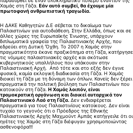
παρασυρθεί σε έναν ολοκληρωτικό πόλεμο εναντίον της
Χαμάς στη Γάζα.
Εάν αυτό συμβεί, θα έχουμε μία
πρωτοφανή ανθρωπιστική τραγωδία.
Η ΔΑΚΕ Καθηγητών Δ.Ε σέβεται το δικαίωμα των
Παλαιστινίων για αυτοδιάθεση. Στην Ελλάδα, όπως και σε
άλλες χώρες της Ευρωπαϊκής Ένωσης, υπάρχουν
διπλωματικά γραφεία της Παλαιστινιακής Αρχής, που
εδρεύει στη Δυτική ‘Όχθη. Το 2007 η Χαμάς στην
πραγματικότητα έκανε πραξικόπημα στη Γάζα, κατήργησε
τις νόμιμες παλαιστινιακές αρχές και σκότωσε
κυβερνητικούς υπαλλήλους που υπάκουαν στην
Παλαιστινιακή Αρχή. Από τότε και στο εξής δεν έγινε
φυσικά, καμία εκλογική διαδικασία στη Γάζα. Η Χαμάς
διοικεί τη Γάζα με τη δύναμη των όπλων. Κανείς δεν ξέρει
πραγματικά την πολιτική βούληση των Παλαιστινίων που
κατοικούν στη Γάζα.
Η Χαμάς λοιπόν, είναι
τρομοκρατική οργάνωση και διοικεί αυταρχικά τον
Παλαιστινιακό Λαό στη Γάζα.
Δεν ενδιαφέρεται
πραγματικά για τους Παλαιστινίους κατοίκους. Δεν είναι
τυχαίο το γεγονός ότι ο Πρόεδρος της Εθνικής
Παλαιστινιακής Αρχής Μαχμούντ Αμπάς κατήγγειλε ότι οι
ηγέτες της Χαμάς στη Γάζα διέφυγαν χρησιμοποιώντας
ασθενοφόρα!!!