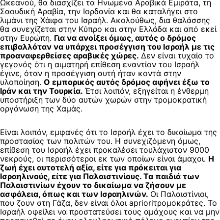
Ωκεανού, θα διασχίζει τα Ηνωμένα Αραβικά Εμιράτα, τη
Σαουδική Αραβία, την Ιορδανία και θα καταλήγει στο
λιμάνι της Χάιφα του Ισραήλ. Ακολούθως, δια θαλάσσης
θα συνεχίζεται στην Κύπρο και στην Ελλάδα και από εκεί
στην Ευρώπη.
Για να ανοίξει όμως, αυτός ο δρόμος
επιβαλλόταν να υπάρχει προσέγγιση του Ισραήλ με τις
προαναφερθείσες αραβικές χώρες.
Δεν είναι τυχαίο το
γεγονός ότι η αιματηρή επίθεση εναντίον του Ισραήλ
έγινε, όταν η προσέγγιση αυτή ήταν κοντά στην
υλοποίηση.
Ο εμπορικός αυτός δρόμος αφήνει έξω το
Ιράν και την Τουρκία.
Έτσι λοιπόν, εξηγείται η ένθερμη
υποστήριξη των δύο αυτών χωρών στην τρομοκρατική
οργάνωση της Χαμάς.
Είναι λοιπόν, εμφανές ότι το Ισραήλ έχει το δικαίωμα της
προστασίας των πολιτών του. Η συνεχιζόμενη όμως,
επίθεση του Ισραήλ έχει προκαλέσει τουλάχιστον 9000
νεκρούς, οι περισσότεροι εκ των οποίων είναι άμαχοι.
Η
ζωή έχει αυτοτελή αξία, είτε για πρόκειται για
Ισραηλινούς, είτε για Παλαιστινίους. Τα παιδιά των
Παλαιστινίων έχουν το δικαίωμα να ζήσουν με
ασφάλεια, όπως και των Ισραηλινών.
Οι Παλαιστίνιοι,
που ζουν στη Γάζα, δεν είναι όλοι aprioriτρομοκράτες. Το
Ισραήλ οφείλει να προστατεύσει τους αμάχους και να μην