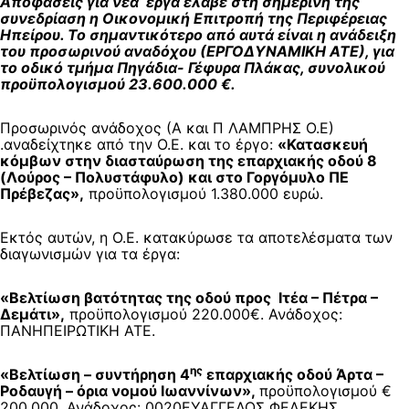
Αποφάσεις για νέα έργα έλαβε στη σημερινή της
συνεδρίαση η Οικονομική Επιτροπή της Περιφέρειας
Ηπείρου. Το σημαντικότερο από αυτά είναι η ανάδειξη
του προσωρινού αναδόχου (ΕΡΓΟΔΥΝΑΜΙΚΗ ΑΤΕ), για
το οδικό τμήμα Πηγάδια- Γέφυρα Πλάκας, συνολικού
προϋπολογισμού 23.600.000 €.
Προσωρινός ανάδοχος (Α και Π ΛΑΜΠΡΗΣ Ο.Ε)
.αναδείχτηκε από την Ο.Ε. και το έργο:
«Κατασκευή
κόμβων στην διασταύρωση της επαρχιακής οδού 8
(Λούρος – Πολυστάφυλο) και στο Γοργόμυλο ΠΕ
Πρέβεζας»,
προϋπολογισμού 1.380.000 ευρώ.
Εκτός αυτών, η Ο.Ε. κατακύρωσε τα αποτελέσματα των
διαγωνισμών για τα έργα:
«Βελτίωση βατότητας της οδού προς Ιτέα – Πέτρα –
Δεμάτι»,
προϋπολογισμού 220.000€. Ανάδοχος:
ΠΑΝΗΠΕΙΡΩΤΙΚΗ ΑΤΕ.
ης
«Βελτίωση – συντήρηση 4
επαρχιακής οδού Άρτα –
Ροδαυγή – όρια νομού Ιωαννίνων»,
προϋπολογισμού €
200.000. Ανάδοχος: 0020ΕΥΑΓΓΕΛΟΣ ΦΕΛΕΚΗΣ