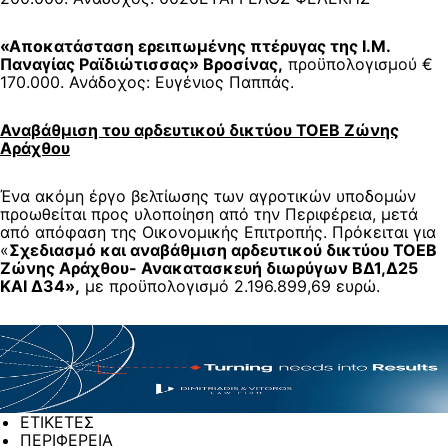
«Αποκατάσταση ερειπωμένης πτέρυγας της Ι.Μ.
Παναγίας Ραϊδιώτισσας» Βροσίνας,
προϋπολογισμού €
170.000. Ανάδοχος: Ευγένιος Παππάς.
Αναβάθμιση του αρδευτικού δικτύου ΤΟΕΒ Ζώνης
Αράχθου
Ένα ακόμη έργο βελτίωσης των αγροτικών υποδομών
προωθείται προς υλοποίηση από την Περιφέρεια, μετά
από απόφαση της Οικονομικής Επιτροπής. Πρόκειται για
«
Σχεδιασμό και αναβάθμιση αρδευτικού δικτύου ΤΟΕΒ
Ζώνης Αράχθου- Ανακατασκευή διωρύγων ΒΔ1,Δ25
ΚΑΙ Δ34»,
με προϋπολογισμό 2.196.899,69 ευρώ.
ΕΤΙΚΕΤΕΣ
ΠΕΡΙΦΕΡΕΙΑ