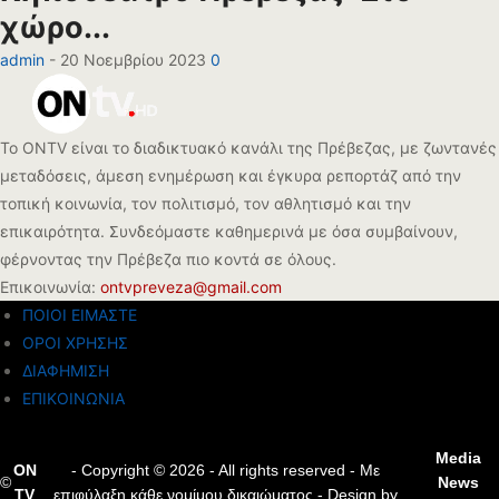
χώρο...
admin
-
20 Νοεμβρίου 2023
0
Το ONTV είναι το διαδικτυακό κανάλι της Πρέβεζας, με ζωντανές
μεταδόσεις, άμεση ενημέρωση και έγκυρα ρεπορτάζ από την
τοπική κοινωνία, τον πολιτισμό, τον αθλητισμό και την
επικαιρότητα. Συνδεόμαστε καθημερινά με όσα συμβαίνουν,
φέρνοντας την Πρέβεζα πιο κοντά σε όλους.
Επικοινωνία:
ontvpreveza@gmail.com
ΠΟΙΟΙ ΕΙΜΑΣΤΕ
ΟΡΟΙ ΧΡΗΣΗΣ
ΔΙΑΦΗΜΙΣΗ
ΕΠΙΚΟΙΝΩΝΙΑ
Media
ON
- Copyright © 2026 - All rights reserved - Με
©
News
TV
επιφύλαξη κάθε νομίμου δικαιώματος - Design by