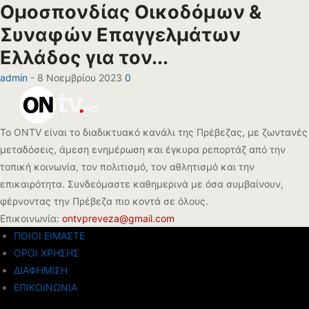
Ομοσπονδίας Οικοδόμων &
Συναφών Επαγγελμάτων
Ελλάδος για τον...
admin
-
8 Νοεμβρίου 2023
0
Το ONTV είναι το διαδικτυακό κανάλι της Πρέβεζας, με ζωντανές
μεταδόσεις, άμεση ενημέρωση και έγκυρα ρεπορτάζ από την
τοπική κοινωνία, τον πολιτισμό, τον αθλητισμό και την
επικαιρότητα. Συνδεόμαστε καθημερινά με όσα συμβαίνουν,
φέρνοντας την Πρέβεζα πιο κοντά σε όλους.
Επικοινωνία:
ontvpreveza@gmail.com
ΠΟΙΟΙ ΕΙΜΑΣΤΕ
ΟΡΟΙ ΧΡΗΣΗΣ
ΔΙΑΦΗΜΙΣΗ
ΕΠΙΚΟΙΝΩΝΙΑ