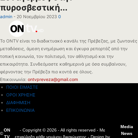
πυροσβεστική...
admin
-
20 Νοεμβρίου 2023
0
Το ONTV είναι το διαδικτυακό κανάλι της Πρέβεζας, με ζωντανές
μεταδόσεις, άμεση ενημέρωση και έγκυρα ρεπορτάζ από την
τοπική κοινωνία, τον πολιτισμό, τον αθλητισμό και την
επικαιρότητα. Συνδεόμαστε καθημερινά με όσα συμβαίνουν,
φέρνοντας την Πρέβεζα πιο κοντά σε όλους.
Επικοινωνία:
ontvpreveza@gmail.com
ΠΟΙΟΙ ΕΙΜΑΣΤΕ
ΟΡΟΙ ΧΡΗΣΗΣ
ΔΙΑΦΗΜΙΣΗ
ΕΠΙΚΟΙΝΩΝΙΑ
Media
ON
- Copyright © 2026 - All rights reserved - Με
©
News
TV
επιφύλαξη κάθε νομίμου δικαιώματος - Design by