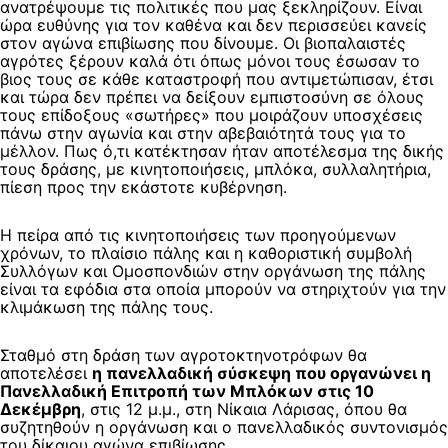
ανατρέψουμε τις πολιτικές που μας ξεκληρίζουν. Είναι
ώρα ευθύνης για τον καθένα και δεν περισσεύει κανείς
στον αγώνα επιβίωσης που δίνουμε. Οι βιοπαλαιστές
αγρότες ξέρουν καλά ότι όπως μόνοι τους έσωσαν το
βιος τους σε κάθε καταστροφή που αντιμετώπισαν, έτσι
και τώρα δεν πρέπει να δείξουν εμπιστοσύνη σε όλους
τους επίδοξους «σωτήρες» που μοιράζουν υποσχέσεις
πάνω στην αγωνία και στην αβεβαιότητά τους για το
μέλλον. Πως ό,τι κατέκτησαν ήταν αποτέλεσμα της δικής
τους δράσης, με κινητοποιήσεις, μπλόκα, συλλαλητήρια,
πίεση προς την εκάστοτε κυβέρνηση.
Η πείρα από τις κινητοποιήσεις των προηγούμενων
χρόνων, το πλαίσιο πάλης και η καθοριστική συμβολή
Συλλόγων και Ομοσπονδιών στην οργάνωση της πάλης
είναι τα εφόδια στα οποία μπορούν να στηριχτούν για την
κλιμάκωση της πάλης τους.
Σταθμό στη δράση των αγροτοκτηνοτρόφων θα
αποτελέσει
η πανελλαδική σύσκεψη που οργανώνει η
Πανελλαδική Επιτροπή των Μπλόκων στις 10
Δεκέμβρη
, στις 12 μ.μ., στη Νίκαια Λάρισας, όπου θα
συζητηθούν η οργάνωση και ο πανελλαδικός συντονισμός
του δίκαιου αγώνα επιβίωσης.