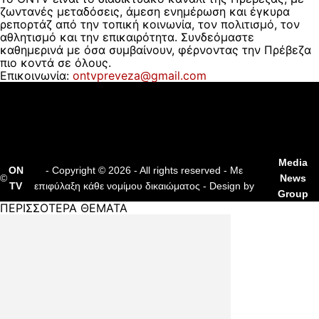
ζωντανές μεταδόσεις, άμεση ενημέρωση και έγκυρα
ρεπορτάζ από την τοπική κοινωνία, τον πολιτισμό, τον
αθλητισμό και την επικαιρότητα. Συνδεόμαστε
καθημερινά με όσα συμβαίνουν, φέρνοντας την Πρέβεζα
πιο κοντά σε όλους.
Επικοινωνία:
ontvpreveza@gmail.com
ΠΟΙΟΙ ΕΙΜΑΣΤΕ
ΟΡΟΙ ΧΡΗΣΗΣ
ΔΙΑΦΗΜΙΣΗ
ΕΠΙΚΟΙΝΩΝΙΑ
Media
ON
- Copyright © 2026 - All rights reserved - Με
©
News
TV
επιφύλαξη κάθε νομίμου δικαιώματος - Design by
Group
ΠΕΡΙΣΣΟΤΕΡΑ ΘΕΜΑΤΑ