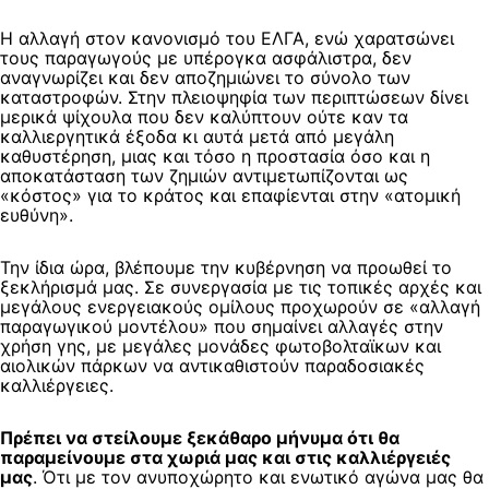
Η αλλαγή στον κανονισμό του ΕΛΓΑ, ενώ χαρατσώνει
τους παραγωγούς με υπέρογκα ασφάλιστρα, δεν
αναγνωρίζει και δεν αποζημιώνει το σύνολο των
καταστροφών. Στην πλειοψηφία των περιπτώσεων δίνει
μερικά ψίχουλα που δεν καλύπτουν ούτε καν τα
καλλιεργητικά έξοδα κι αυτά μετά από μεγάλη
καθυστέρηση, μιας και τόσο η προστασία όσο και η
αποκατάσταση των ζημιών αντιμετωπίζονται ως
«κόστος» για το κράτος και επαφίενται στην «ατομική
ευθύνη».
Την ίδια ώρα, βλέπουμε την κυβέρνηση να προωθεί το
ξεκλήρισμά μας. Σε συνεργασία με τις τοπικές αρχές και
μεγάλους ενεργειακούς ομίλους προχωρούν σε «αλλαγή
παραγωγικού μοντέλου» που σημαίνει αλλαγές στην
χρήση γης, με μεγάλες μονάδες φωτοβολταϊκων και
αιολικών πάρκων να αντικαθιστούν παραδοσιακές
καλλιέργειες.
Πρέπει να στείλουμε ξεκάθαρο μήνυμα ότι θα
παραμείνουμε στα χωριά μας και στις καλλιέργειές
μας
. Ότι με τον ανυποχώρητο και ενωτικό αγώνα μας θα