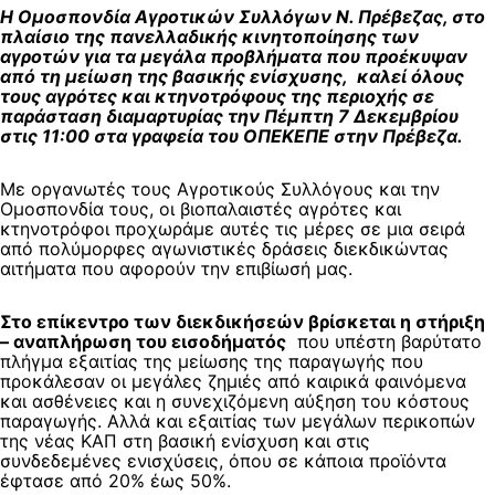
Η Ομοσπονδία Αγροτικών Συλλόγων Ν. Πρέβεζας, στο
πλαίσιο της πανελλαδικής κινητοποίησης των
αγροτών για τα μεγάλα προβλήματα που προέκυψαν
από τη μείωση της βασικής ενίσχυσης, καλεί όλους
τους αγρότες και κτηνοτρόφους της περιοχής σε
παράσταση διαμαρτυρίας την Πέμπτη 7 Δεκεμβρίου
στις 11:00 στα γραφεία του ΟΠΕΚΕΠΕ στην Πρέβεζα.
Με οργανωτές τους Αγροτικούς Συλλόγους και την
Ομοσπονδία τους, οι βιοπαλαιστές αγρότες και
κτηνοτρόφοι προχωράμε αυτές τις μέρες σε μια σειρά
από πολύμορφες αγωνιστικές δράσεις διεκδικώντας
αιτήματα που αφορούν την επιβίωσή μας.
Στο επίκεντρο των διεκδικήσεών βρίσκεται η στήριξη
– αναπλήρωση του εισοδήματός
που υπέστη βαρύτατο
πλήγμα εξαιτίας της μείωσης της παραγωγής που
προκάλεσαν οι μεγάλες ζημιές από καιρικά φαινόμενα
και ασθένειες και η συνεχιζόμενη αύξηση του κόστους
παραγωγής. Αλλά και εξαιτίας των μεγάλων περικοπών
της νέας ΚΑΠ στη βασική ενίσχυση και στις
συνδεδεμένες ενισχύσεις, όπου σε κάποια προϊόντα
έφτασε από 20% έως 50%.